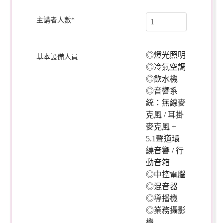
主講者人數
*
◎燈光照明
基本設備人員
◎冷氣空調
◎飲水機
◎音響系
統：無線麥
克風 / 耳掛
麥克風 +
5.1聲道環
繞音響 / 行
動音箱
◎中控電腦
◎混音器
◎導播機
◎業務攝影
機