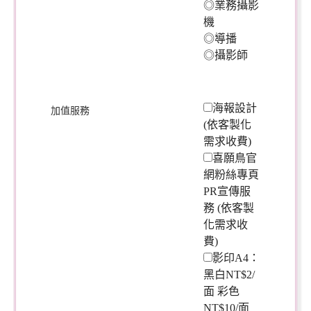
◎業務攝影
機
◎導播
◎攝影師
海報設計
加值服務
(依客製化
需求收費)
喜願鳥官
網粉絲專頁
PR宣傳服
務 (依客製
化需求收
費)
影印A4：
黑白NT$2/
面 彩色
NT$10/面