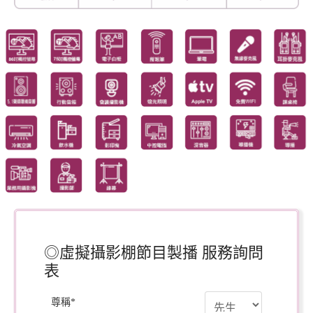
◎虛擬攝影棚節目製播 服務詢問
表
尊稱
*