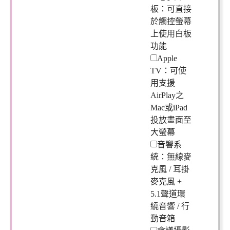
板：可直接
於觸控螢幕
上使用白板
功能
Apple
TV：可使
用支援
AirPlay之
Mac或iPad
投放畫面至
大螢幕
音響系
統：無線麥
克風 / 耳掛
麥克風 +
5.1聲道環
繞音響 / 行
動音箱