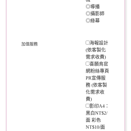
◎導播
◎攝影師
◎綠幕
海報設計
加值服務
(依客製化
需求收費)
喜願鳥官
網粉絲專頁
PR宣傳服
務 (依客製
化需求收
費)
影印A4：
黑白NT$2/
面 彩色
NT$10/面