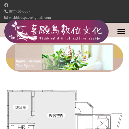
(07)710-0007
wishbirdspace@gmail.com