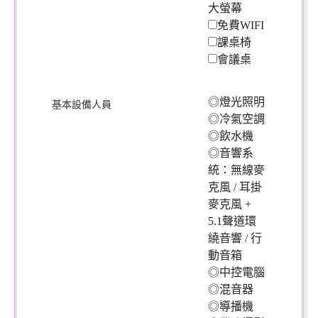
大螢幕
免費WIFI
課桌椅
會議桌
◎燈光照明
基本設備人員
◎冷氣空調
◎飲水機
◎音響系
統：無線麥
克風 / 耳掛
麥克風 +
5.1聲道環
繞音響 / 行
動音箱
◎中控電腦
◎混音器
◎導播機