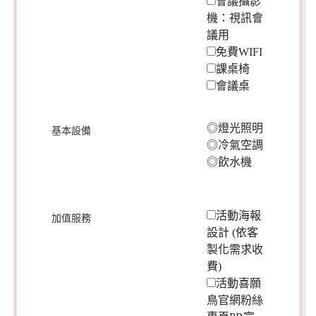
會議攝影
機：視訊會
議用
免費WIFI
課桌椅
會議桌
◎燈光照明
基本設備
◎冷氣空調
◎飲水機
活動海報
加值服務
設計 (依客
製化需求收
費)
活動喜願
鳥官網粉絲