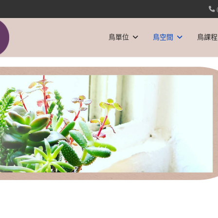
鳥單位
鳥空間
鳥課程