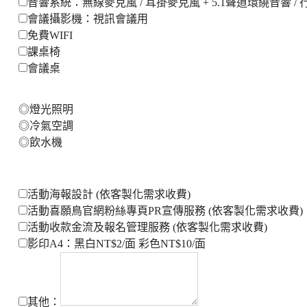
音響系統：無線麥克風 / 耳掛麥克風 + 5.1聲道環繞音響 /
會議攝影機：視訊會議用
免費WIFI
課桌椅
會議桌
◎燈光照明
◎冷氣空調
◎飲水機
活動海報設計 (依客製化需求收費)
活動喜願鳥官網粉絲專頁PR宣傳服務 (依客製化需求收費)
活動收款金流及報名管理服務 (依客製化需求收費)
影印A4：黑白NT$2/面 彩色NT$10/面
其他：