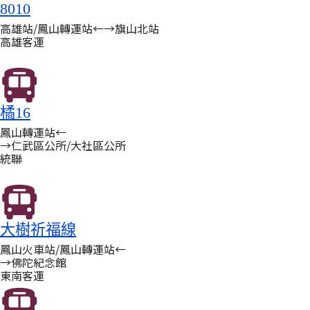
8010
高雄站/鳳山轉運站←→旗山北站
高雄客運
橘16
鳳山轉運站←
→仁武區公所/大社區公所
統聯
大樹祈福線
鳳山火車站/鳳山轉運站←
→佛陀紀念館
東南客運