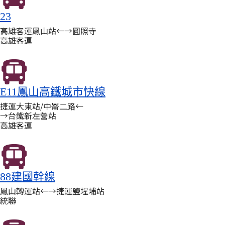
23
高雄客運鳳山站←→圓照寺
高雄客運
E11鳳山高鐵城市快線
捷運大東站/中崙二路←
→台鐵新左營站
高雄客運
88建國幹線
鳳山轉運站←→捷運鹽埕埔站
統聯