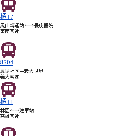
橘17
鳳山轉運站←→長庚醫院
東南客運
8504
鳳陽社區—義大世界
義大客運
橘11
林園←→建軍站
高雄客運