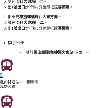
請在
[O13大東站]
下車。
出
1號出口
步行約2分鐘即抵達
喜願鳥
。
搭乘
高雄捷運
橘線
往
大寮
方向。
請在
[O13大東站]
下車。
出
1號出口
步行約2分鐘即抵達
喜願鳥
。
搭公車
─ 請於
鳳山轉運站(捷運大東站)
下車 ─
5
鳳山轉運站←→關帝廟
高雄客運