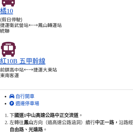
橘10
(假日停駛)
捷運衛武營站←→鳳山轉運站
統聯
紅10B 五甲幹線
前鎮高中站←→捷運大東站
東南客運
自行開車
週邊停車場
下
國道1中山高速公路中正交流道
。
左轉往
鳳山
方向（過高速公路涵洞）續行
中正一路，
沿路經
自由路、光遠路
。