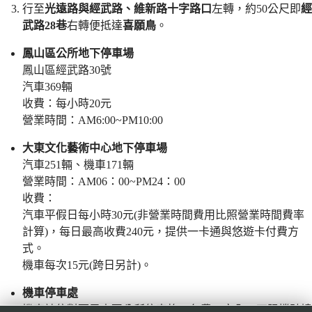
行至
光遠路與經武路、維新路十字路口
左轉，約50公尺即
經
武路28巷
右轉便抵達
喜願鳥
。
鳳山區公所地下停車場
鳳山區經武路30號
汽車369輛
收費：每小時20元
營業時間：AM6:00~PM10:00
大東文化藝術中心地下停車場
汽車251輛、機車171輛
營業時間：AM06：00~PM24：00
收費：
汽車平假日每小時30元(非營業時間費用比照營業時間費率
計算)，每日最高收費240元，提供一卡通與悠遊卡付費方
式。
機車每次15元(跨日另計)。
機車停車處
機車請停對面鳳山區公所停車格，免費、安全、不阻擋騎樓