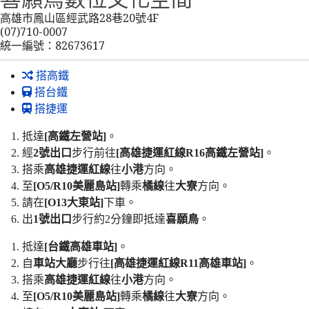
高雄市鳳山區經武路28巷20號4F
(07)710-0007
統一編號：82673617
搭高鐵
搭台鐵
搭捷運
抵達
[高鐵左營站]
。
經
2號出口
步行前往
[高雄捷運紅線R16高鐵左營站]
。
搭乘
高雄捷運紅線
往
小港
方向。
至
[O5/R10美麗島站]
轉乘
橘線
往
大寮
方向。
請在
[O13大東站]
下車。
出
1號出口
步行約2分鐘即抵達
喜願鳥
。
抵達
[台鐵高雄車站]
。
自
車站大廳
步行往
[高雄捷運紅線R11高雄車站]
。
搭乘
高雄捷運紅線
往
小港
方向。
至
[O5/R10美麗島站]
轉乘
橘線
往
大寮
方向。