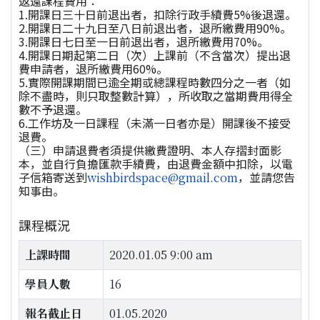
返還課程費用：
1.開課日三十日前退出者，扣除行政手續費5%後退還。
2.開課日二十九日至八日前退出者，退所繳費用90%。
3.開課日七日至一日前退出者，退所繳費用70%。
4.開課日期起第二日（次）上課前（不含當次）提出退
費申請者，退所繳費用60%。
5.實際開課期間已逾全期或總課程時數四分之一者（如
除不盡時，則只取整數計算），所收取之當期費用得全
數不予退還。
6.工作坊及一日課程（未滿一日者亦是）開課後不接受
退費。
（三）申請退費者須提供繳費證明、本人存摺封面影
本，並自行負擔匯款手續費，由退費金額中扣除，以電
子信箱寄送到
，並請您告
wishbirdspace@gmail.com
知事由。
課程概況
上課時間
2020.01.05 9:00 am
學員人數
16
報名截止日
01.05.2020