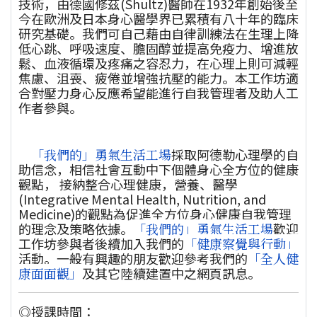
技術，由德國修茲(Shultz)醫師在1932年創始後至
今在歐洲及日本身心醫學界已累積有八十年的臨床
研究基礎。我們可自己藉由自律訓練法在生理上降
低心跳、呼吸速度、膽固醇並提高免疫力、增進放
鬆、血液循環及疼痛之容忍力，在心理上則可減輕
焦慮、沮喪、疲倦並增強抗壓的能力。本工作坊適
合對壓力身心反應希望能進行自我管理者及助人工
作者參與。
「我們的」勇氣生活工場
採取阿德勒心理學的自
助信念，相信社會互動中下個體身心全方位的健康
觀點， 接納整合心理健康，營養、醫學
(Integrative Mental Health, Nutrition, and
Medicine)的觀點為促進全方位身心健康自我管理
的理念及策略依據。
「我們的」勇氣生活工場
歡迎
工作坊參與者後續加入我們的
「健康察覺與行動」
活動。一般有興趣的朋友歡迎參考我們的
「全人健
康面面觀」
及其它陸續建置中之網頁訊息。
◎授課時間：