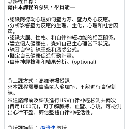
◎課程目標：
藉由本課程的參與，學員能─
•認識阿德勒心理如何壓力源、壓力身心反應。
•分析影響壓力反應的生理，生化，心理和社會因
素。
•認識大腦、性格、和自律神經功能的相互關係。
•建立個人健康史，覺知自己生心理當下狀況。
•練習自律訓練重感和溫感公式。
•擬定自己健康促進行動計畫。
•自律神經檢測和結果分析。(optional)
◎上課方式：高雄現場授課
※本課程需要自備單人瑜珈墊，平躺進行自律訓
練。
※建議課前及課後進行HRV自律神經檢測共兩次
(費用1000元)，可了解脈搏、血壓、心跳，可檢測
出心律不整、評估整體自律神經活性。
◎授課講師：
楊瑞珠
教授