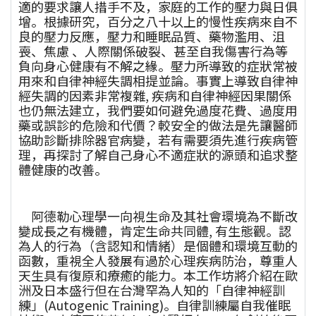
適的要求讓人措手不及，家庭的工作的壓力與日俱
增。根據研究，百分之八十以上的慢性疾病來自不
良的壓力反應，壓力和睡眠品質、藥物濫用、沮
喪、焦慮 、人際關係破裂、甚至自我傷害行為等
負向身心健康有不解之緣。壓力所導致的症狀常被
用來和自律神經失調相提並論。事實上導致自律神
經失調的因素非常複雜, 疾病和自律神經因果關係
也仍無法建立，我們要如何避免過度花費、過度用
藥或誤診的危險和代價？較安全的做法是先讓醫師
協助診斷排除器官病變，若有需要須先進行疾病管
理，再探討了解自己身心不適症狀的源頭和追求整
體健康的改善。
阿德勒心理學一向視生命及其社會環境為不斷改
變成長之有機體，肯定生命共同體, 有生態觀。認
為人的行為（含認知和情緒）是個體和環境互動的
函數，重視全人發展有過於心理疾病防治，尊重人
天生具有復原和療癒的能力。本工作坊將介紹在歐
洲及日本盛行但在台灣罕為人知的「自律神經訓
練」(Autogenic Training)。自律訓練屬自我催眠