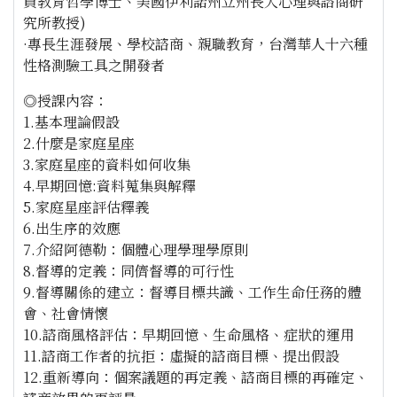
員教育哲學博士、美國伊利諾州立州長大心理與諮商研
究所教授)
·專長生涯發展、學校諮商、親職教育，台灣華人十六種
性格測驗工具之開發者
◎授課內容：
1.基本理論假設
2.什麼是家庭星座
3.家庭星座的資料如何收集
4.早期回憶:資料蒐集與解釋
5.家庭星座評估釋義
6.出生序的效應
7.介紹阿德勒：個體心理學理學原則
8.督導的定義：同儕督導的可行性
9.督導關係的建立：督導目標共識、工作生命任務的體
會、社會情懷
10.諮商風格評估：早期回憶、生命風格、症狀的運用
11.諮商工作者的抗拒：虛擬的諮商目標、提出假設
12.重新導向：個案議題的再定義、諮商目標的再確定、